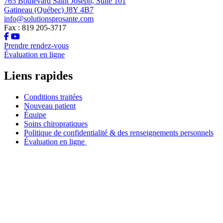
765 Boulevard Saint Joseph, Suite 101
Gatineau (Québec) J8Y 4B7
info@solutionsprosante.com
Fax : 819 205-3717
Prendre rendez-vous
Évaluation en ligne
Liens rapides
Conditions traitées
Nouveau patient
Équipe
Soins chiropratiques
Politique de confidentialité & des renseignements personnels
Évaluation en ligne