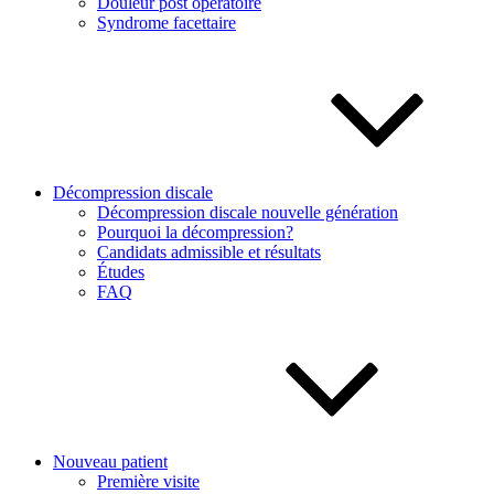
Douleur post opératoire
Syndrome facettaire
Décompression discale
Décompression discale nouvelle génération
Pourquoi la décompression?
Candidats admissible et résultats
Études
FAQ
Nouveau patient
Première visite