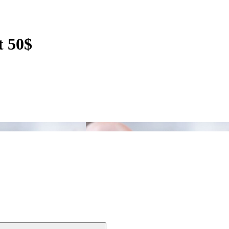
t 50$