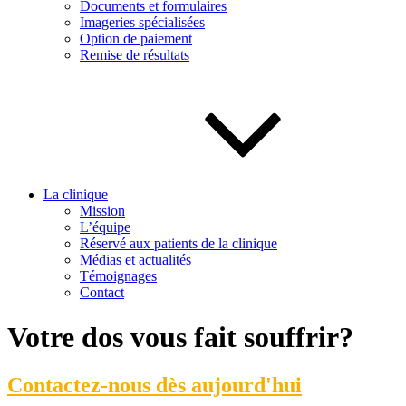
Documents et formulaires
Imageries spécialisées
Option de paiement
Remise de résultats
La clinique
Mission
L’équipe
Réservé aux patients de la clinique
Médias et actualités
Témoignages
Contact
Votre dos vous fait souffrir?
Contactez-nous dès aujourd'hui