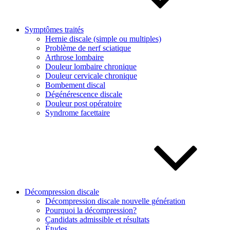
Symptômes traités
Hernie discale (simple ou multiples)
Problème de nerf sciatique
Arthrose lombaire
Douleur lombaire chronique
Douleur cervicale chronique
Bombement discal
Dégénérescence discale
Douleur post opératoire
Syndrome facettaire
Décompression discale
Décompression discale nouvelle génération
Pourquoi la décompression?
Candidats admissible et résultats
Études