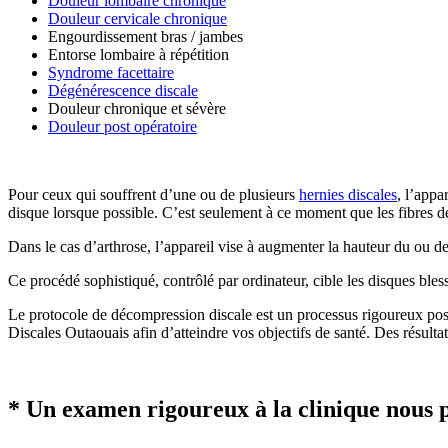
Douleur lombaire chronique
Douleur cervicale chronique
Engourdissement bras / jambes
Entorse lombaire à répétition
Syndrome facettaire
Dégénérescence discale
Douleur chronique et sévère
Douleur post opératoire
Pour ceux qui souffrent d’une ou de plusieurs
hernies discales
, l’appa
disque lorsque possible. C’est seulement à ce moment que les fibres déc
Dans le cas d’arthrose, l’appareil vise à augmenter la hauteur du ou des
Ce procédé sophistiqué, contrôlé par ordinateur, cible les disques bless
Le protocole de décompression discale est un processus rigoureux possé
Discales Outaouais afin d’atteindre vos objectifs de santé. Des résult
* Un examen rigoureux à la clinique nous p