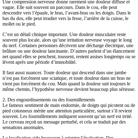
Une compression nerveuse donne rarement une douleur diffuse et
vague. Elle suit souvent un parcours. Dans le cou, elle peut
descendre vers l’épaule, le bras, l’avant-bras ou les doigts. Dans le
bas du dos, elle peut irradier vers la fesse, l’arrière de la cuisse, le
mollet ou le pied.
C’est un détail clinique important. Une douleur musculaire reste
souvent plus locale, alors qu’une irritation nerveuse voyage le long
du nerf. Certaines personnes décrivent une décharge électrique, une
brûlure ou une douleur lancinante. D’autres parlent d’un élancement
net quand elles se penchent, toussent, restent assises longtemps ou se
lèvent après une période d’immobilité.
Il faut aussi nuancer. Toute douleur qui descend dans une jambe
n’est pas forcément une sciatique, et toute douleur dans un bras ne
vient pas forcément du cou. Mais quand la douleur suit toujours le
même chemin, l’hypothèse nerveuse devient beaucoup plus sérieuse.
2. Des engourdissements ou des fourmillements
Le fameux sentiment de main endormie, de doigts qui picotent ou de
pied cotonneux mérite une attention particulière, surtout s’il revient
souvent. Les fourmillements indiquent souvent qu’un nerf est irrité.
Le cerveau reçoit un message perturbé, et cela se traduit par des
sensations anormales.
La localisation aide beaucoup à orienter l’évaluation. Des