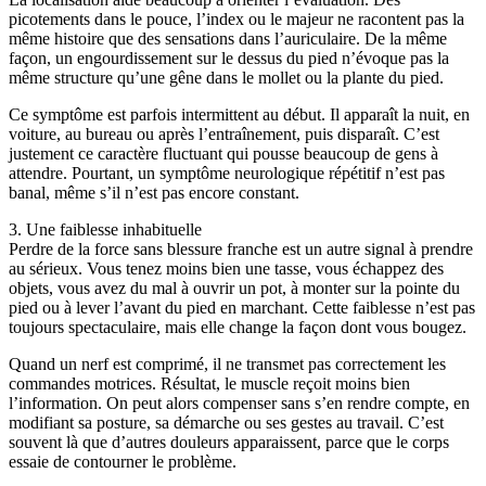
picotements dans le pouce, l’index ou le majeur ne racontent pas la
même histoire que des sensations dans l’auriculaire. De la même
façon, un engourdissement sur le dessus du pied n’évoque pas la
même structure qu’une gêne dans le mollet ou la plante du pied.
Ce symptôme est parfois intermittent au début. Il apparaît la nuit, en
voiture, au bureau ou après l’entraînement, puis disparaît. C’est
justement ce caractère fluctuant qui pousse beaucoup de gens à
attendre. Pourtant, un symptôme neurologique répétitif n’est pas
banal, même s’il n’est pas encore constant.
3. Une faiblesse inhabituelle
Perdre de la force sans blessure franche est un autre signal à prendre
au sérieux. Vous tenez moins bien une tasse, vous échappez des
objets, vous avez du mal à ouvrir un pot, à monter sur la pointe du
pied ou à lever l’avant du pied en marchant. Cette faiblesse n’est pas
toujours spectaculaire, mais elle change la façon dont vous bougez.
Quand un nerf est comprimé, il ne transmet pas correctement les
commandes motrices. Résultat, le muscle reçoit moins bien
l’information. On peut alors compenser sans s’en rendre compte, en
modifiant sa posture, sa démarche ou ses gestes au travail. C’est
souvent là que d’autres douleurs apparaissent, parce que le corps
essaie de contourner le problème.