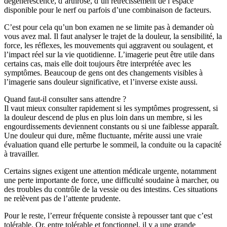
dégénérescence, d’arthrose, d’un rétrécissement de l’espace
disponible pour le nerf ou parfois d’une combinaison de facteurs.
C’est pour cela qu’un bon examen ne se limite pas à demander où
vous avez mal. Il faut analyser le trajet de la douleur, la sensibilité, la
force, les réflexes, les mouvements qui aggravent ou soulagent, et
l’impact réel sur la vie quotidienne. L’imagerie peut être utile dans
certains cas, mais elle doit toujours être interprétée avec les
symptômes. Beaucoup de gens ont des changements visibles à
l’imagerie sans douleur significative, et l’inverse existe aussi.
Quand faut-il consulter sans attendre ?
Il vaut mieux consulter rapidement si les symptômes progressent, si
la douleur descend de plus en plus loin dans un membre, si les
engourdissements deviennent constants ou si une faiblesse apparaît.
Une douleur qui dure, même fluctuante, mérite aussi une vraie
évaluation quand elle perturbe le sommeil, la conduite ou la capacité
à travailler.
Certains signes exigent une attention médicale urgente, notamment
une perte importante de force, une difficulté soudaine à marcher, ou
des troubles du contrôle de la vessie ou des intestins. Ces situations
ne relèvent pas de l’attente prudente.
Pour le reste, l’erreur fréquente consiste à repousser tant que c’est
tolérable. Or, entre tolérable et fonctionnel, il y a une grande