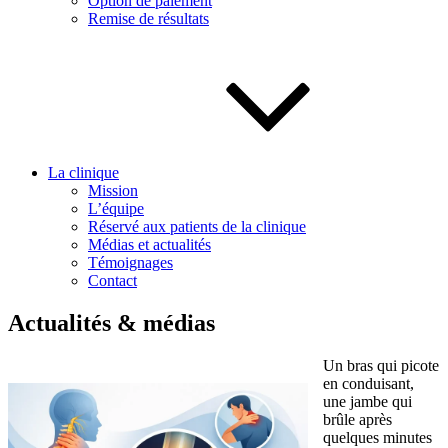
Option de paiement
Remise de résultats
La clinique
Mission
L’équipe
Réservé aux patients de la clinique
Médias et actualités
Témoignages
Contact
Actualités & médias
Un bras qui picote
en conduisant,
une jambe qui
brûle après
quelques minutes