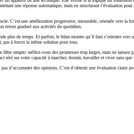
 un appareil ou une technique. Elle vérifie si la logique du traitement
mettant une réponse automatique, mais en structurant l’évaluation pour s
racle. C’est une amélioration progressive, mesurable, orientée vers la fo
un retour graduel aux activités du quotidien.
de plus de temps. Et parfois, le bilan montre qu’il faut s’orienter vers 
t, pas à forcer la même solution pour tous.
e filtre simple: méfiez-vous des promesses trop larges, mais ne laissez 
ct réel sur votre capacité à marcher, dormir, travailler et vivre sans qu
 pas d’accumuler des opinions. C’est d’obtenir une évaluation claire pou