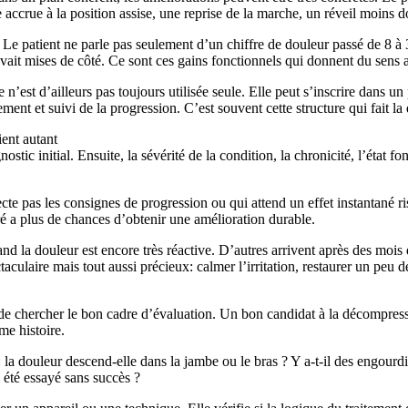
 accrue à la position assise, une reprise de la marche, un réveil moins 
. Le patient ne parle pas seulement d’un chiffre de douleur passé de 8 à 
l avait mises de côté. Ce sont ces gains fonctionnels qui donnent du sens 
n’est d’ailleurs pas toujours utilisée seule. Elle peut s’inscrire dans
nt et suivi de la progression. C’est souvent cette structure qui fait la d
ient autant
ostic initial. Ensuite, la sévérité de la condition, la chronicité, l’état f
pecte pas les consignes de progression ou qui attend un effet instantané
ré a plus de chances d’obtenir une amélioration durable.
and la douleur est encore très réactive. D’autres arrivent après des mois
aculaire mais tout aussi précieux: calmer l’irritation, restaurer un peu de
st de chercher le bon cadre d’évaluation. Un bon candidat à la décompre
me histoire.
la douleur descend-elle dans la jambe ou le bras ? Y a-t-il des engourd
 été essayé sans succès ?