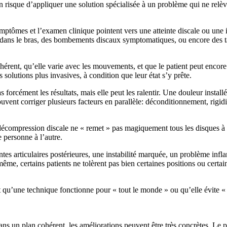
n risque d’appliquer une solution spécialisée à un problème qui ne relève
ptômes et l’examen clinique pointent vers une atteinte discale ou une i
ion dans le bras, des bombements discaux symptomatiques, ou encore des 
hérent, qu’elle varie avec les mouvements, et que le patient peut encore
solutions plus invasives, à condition que leur état s’y prête.
forcément les résultats, mais elle peut les ralentir. Une douleur insta
uvent corriger plusieurs facteurs en parallèle: déconditionnement, rigi
La décompression discale ne « remet » pas magiquement tous les disques à 
e personne à l’autre.
intes articulaires postérieures, une instabilité marquée, un problème in
 même, certains patients ne tolèrent pas bien certaines positions ou certa
 qu’une technique fonctionne pour « tout le monde » ou qu’elle évite « tou
s un plan cohérent, les améliorations peuvent être très concrètes. Le pr