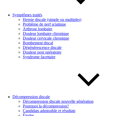
Symptômes traités
Hernie discale (simple ou multiples)
Problème de nerf sciatique
Arthrose lombaire
Douleur lombaire chronique
Douleur cervicale chronique
Bombement discal
Dégénérescence discale
Douleur post opératoire
Syndrome facettaire
Décompression discale
Décompression discale nouvelle génération
Pourquoi la décompression?
Candidats admissible et résultats
Études