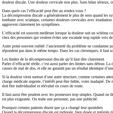
douleur discale. Une douleur cervicale non plus. Sans bilan sérieux, o
Dans quels cas l’efficacité peut être au rendez-vous ?
La décompression discale a généralement le plus de sens quand les sym
lombaire avec sciatique, certaines douleurs cervicales avec irradiat
aggravent clairement les symptômes.
L’efficacité est souvent meilleure lorsque la douleur suit un schéma co
chez des personnes qui veulent éviter une escalade trop rapide vers des 
Autre point souvent oublié: l’ancienneté du problème ne condamne pas 
répondent pas dans le même tempo. Dans les cas chroniques, il faut so
Les limites de la décompression discale qu’il faut dire clairement
Parler d’efficacité réelle, c’est aussi parler des limites sans détour. 
causes de mal de dos, et elle ne garantit pas un résultat identique d’un
Si la douleur vient surtout d’une autre structure, comme certaines atte
charge médicale urgente, l’intérêt peut être faible, voire inadapté. De
doit être individualisé et réévalué en cours de route.
Il faut aussi être prudent avec les promesses trop simples. Quand on lit
est plus exigeante. On traite une personne, pas une publicité.
Pourquoi certains patients disent que ça a changé leur quotidien
Quand la décompression discale est indiquée, bien dosée et intégrée dan