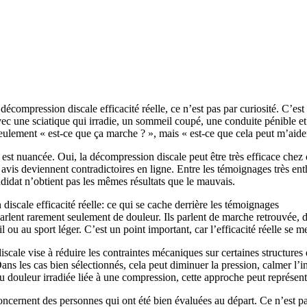
écompression discale efficacité réelle, ce n’est pas par curiosité. C’es
vec une sciatique qui irradie, un sommeil coupé, une conduite pénible e
eulement « est-ce que ça marche ? », mais « est-ce que cela peut m’aider
st nuancée. Oui, la décompression discale peut être très efficace chez ce
s avis deviennent contradictoires en ligne. Entre les témoignages très e
ndidat n’obtient pas les mêmes résultats que le mauvais.
iscale efficacité réelle: ce qui se cache derrière les témoignages
arlent rarement seulement de douleur. Ils parlent de marche retrouvée, 
il ou au sport léger. C’est un point important, car l’efficacité réelle se 
cale vise à réduire les contraintes mécaniques sur certaines structures d
Dans les cas bien sélectionnés, cela peut diminuer la pression, calmer l
 douleur irradiée liée à une compression, cette approche peut représent
 concernent des personnes qui ont été bien évaluées au départ. Ce n’est