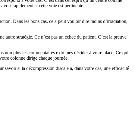
 correspond à votre cas. C’est dans cet esprit qu’un centre comme
avoir rapidement si cette voie est pertinente.
nction. Dans les bons cas, cela peut vouloir dire moins d’irradiation,
une autre stratégie. Ce n’est pas un échec du patient. C’est la preuve
pas non plus les commentaires extrêmes décider à votre place. Ce qui
e votre colonne dirige chaque journée.
r savoir si la décompression discale a, dans votre cas, une efficacité