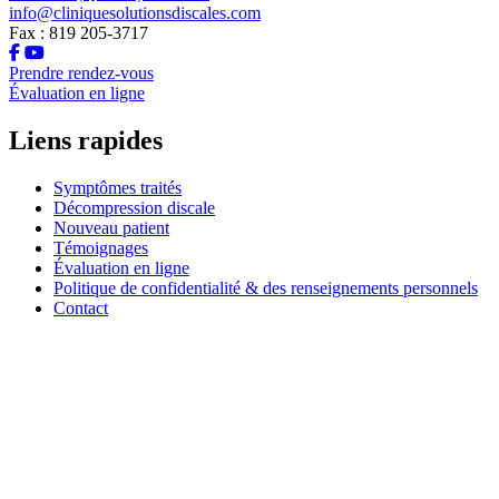
info@cliniquesolutionsdiscales.com
Fax : 819 205-3717
Prendre rendez-vous
Évaluation en ligne
Liens rapides
Symptômes traités
Décompression discale
Nouveau patient
Témoignages
Évaluation en ligne
Politique de confidentialité & des renseignements personnels
Contact