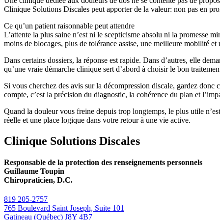
Une clinique dédiée aux douleurs de dos ne se contente pas de proposer
Clinique Solutions Discales peut apporter de la valeur: non pas en pro
Ce qu’un patient raisonnable peut attendre
L’attente la plus saine n’est ni le scepticisme absolu ni la promesse mi
moins de blocages, plus de tolérance assise, une meilleure mobilité et 
Dans certains dossiers, la réponse est rapide. Dans d’autres, elle deman
qu’une vraie démarche clinique sert d’abord à choisir le bon traitemen
Si vous cherchez des avis sur la décompression discale, gardez donc c
compte, c’est la précision du diagnostic, la cohérence du plan et l’impa
Quand la douleur vous freine depuis trop longtemps, le plus utile n’est
réelle et une place logique dans votre retour à une vie active.
Clinique Solutions Discales
Responsable de la protection des renseignements personnels
Guillaume Toupin
Chiropraticien, D.C.
819 205-2757
765 Boulevard Saint Joseph, Suite 101
Gatineau (Québec) J8Y 4B7