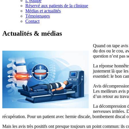
L’équipe
Réservé aux patients de la clinique
Médias et actualités
Témoignages
Contact
Actualités & médias
Quand on tape avis d
du dos ou le cou, a
question n’est pas s
La réponse honnête e
justement là que le
essentiel: le bon ca
Avis décompression d
Les meilleurs avis p
d’un retour au trava
La décompression dis
nerveuses irritées. 
récupération. Pour un patient avec hernie discale, bombement discal ou
Mais les avis très positifs ont presque toujours un point commun: ils