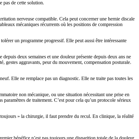
 pas de cette solution.
rritation nerveuse compatible. Cela peut concerner une hernie discale
tableaux mécaniques récurrents où les positions de compression
 tolérer un programme progressif. Elle peut aussi être intéressante
llée depuis deux semaines et une douleur présente depuis deux ans ne
dité, gestes aggravants, peur du mouvement, compensation posturale.
neuf. Elle ne remplace pas un diagnostic. Elle ne traite pas toutes les
flammatoire non mécanique, ou une situation nécessitant une prise en
ins paramètres de traitement. C’est pour cela qu’un protocole sérieux
jours » la chirurgie, il faut prendre du recul. En clinique, la réalité
emier bénéfice n’est pas toujours une disparition totale de la douleur.