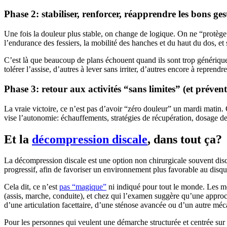
Phase 2: stabiliser, renforcer, réapprendre les bons ges
Une fois la douleur plus stable, on change de logique. On ne “protège” p
l’endurance des fessiers, la mobilité des hanches et du haut du dos, et s
C’est là que beaucoup de plans échouent quand ils sont trop généri
tolérer l’assise, d’autres à lever sans irriter, d’autres encore à repren
Phase 3: retour aux activités “sans limites” (et préven
La vraie victoire, ce n’est pas d’avoir “zéro douleur” un mardi matin. C
vise l’autonomie: échauffements, stratégies de récupération, dosage de 
Et la
décompression discale
, dans tout ça?
La décompression discale est une option non chirurgicale souvent discu
progressif, afin de favoriser un environnement plus favorable au disque 
Cela dit, ce n’est
pas “magique”
ni indiqué pour tout le monde. Les me
(assis, marche, conduite), et chez qui l’examen suggère qu’une approch
d’une articulation facettaire, d’une sténose avancée ou d’un autre mécan
Pour les personnes qui veulent une démarche structurée et centrée sur l