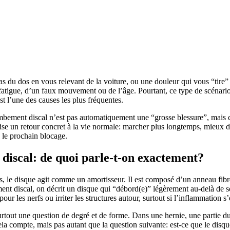
s du dos en vous relevant de la voiture, ou une douleur qui vous “tire”
 fatigue, d’un faux mouvement ou de l’âge. Pourtant, ce type de scénario
t l’une des causes les plus fréquentes.
mbement discal n’est pas automatiquement une “grosse blessure”, mais ce
vise un retour concret à la vie normale: marcher plus longtemps, mieux 
e le prochain blocage.
iscal: de quoi parle-t-on exactement?
s, le disque agit comme un amortisseur. Il est composé d’un anneau fibr
nt discal, on décrit un disque qui “débord(e)” légèrement au-delà de s
our les nerfs ou irriter les structures autour, surtout si l’inflammation s
tout une question de degré et de forme. Dans une hernie, une partie du 
ela compte, mais pas autant que la question suivante: est-ce que le di