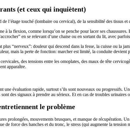
ants (et ceux qui inquiètent)
 l’étage touché (lombaire ou cervical), de la sensibilité des tissus et d
ne à la flexion, comme lorsqu’on se penche pour lacer ses chaussures. Be
accrocher” en se relevant d’une chaise ou en sortant du lit, avec parfoi
t plus “nerveux”: douleur qui descend dans la fesse, la cuisse ou la jam
leur, mais la perte de fonction: marcher est limité, la conduite devient p
vicales, des tensions entre les omoplates, des maux de tête cervicogènes
ent apparaître.
nt une évaluation rapide, surtout s’ils sont nouveaux ou progressifs. Une
ont des signaux à prendre au sérieux. Et en cas de troubles urinaires ou
 entretiennent le problème
tures prolongées, mouvements brusques, et manque de récupération. Un tr
e de force des hanches et du tronc, le stress (qui augmente la tension mu