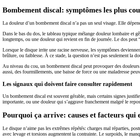
Bombement discal: symptômes les plus cour
La douleur d’un bombement discal n’a pas un seul visage. Elle dépend de
Dans le bas du dos, le tableau typique mélange douleur lombaire et gê
longtemps, ou une douleur qui revient en fin de journée. Le dos peut “
Lorsque le disque irrite une racine nerveuse, les symptômes deviennen
brûlure, ou faiblesse. À ce stade, la question n’est pas seulement la dou
Au niveau du cou, un bombement discal peut provoquer des douleurs cer
aussi, des fourmillements, une baisse de force ou une maladresse peuv
Les signaux qui doivent faire consulter rapidement
Un bombement discal est souvent gérable, mais certains signes justifie
importante, ou une douleur qui s’aggrave franchement malgré le repos s
Pourquoi ça arrive: causes et facteurs qui
Le disque n’aime pas les extrêmes répétés: charges mal réparties, pos
avec levage et torsions augmentent la contrainte. Le surpoids, le manqu