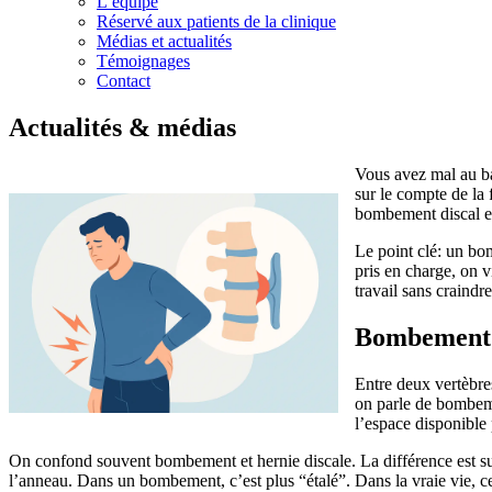
L’équipe
Réservé aux patients de la clinique
Médias et actualités
Témoignages
Contact
Actualités & médias
Vous avez mal au ba
sur le compte de la
bombement discal es
Le point clé: un bo
pris en charge, on 
travail sans craindr
Bombement d
Entre deux vertèbre
on parle de bombeme
l’espace disponible p
On confond souvent bombement et hernie discale. La différence est sur
l’anneau. Dans un bombement, c’est plus “étalé”. Dans la vraie vie, c