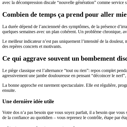
avec la décompression discale “nouvelle génération” comme service si
Combien de temps ça prend pour aller mi
La durée dépend de l’ancienneté des symptômes, de la présence d’irrad
quelques semaines avec un plan cohérent. Un problème chronique, avec
Le meilleur indicateur n’est pas uniquement l’intensité de la douleur
des repères concrets et motivants.
Ce qui aggrave souvent un bombement disc
Le piège classique est l’alternance “tout ou rien”: repos complet penda
agressivement une jambe douloureuse en pensant “décoincer le nerf”, al
La bonne approche est rarement spectaculaire. Elle est régulière, progre
ensuite.
Une dernière idée utile
Votre dos n’a pas besoin que vous soyez parfait, il a besoin que vou
de la confiance au quotidien – vous reprenez le contrôle, étape par étap