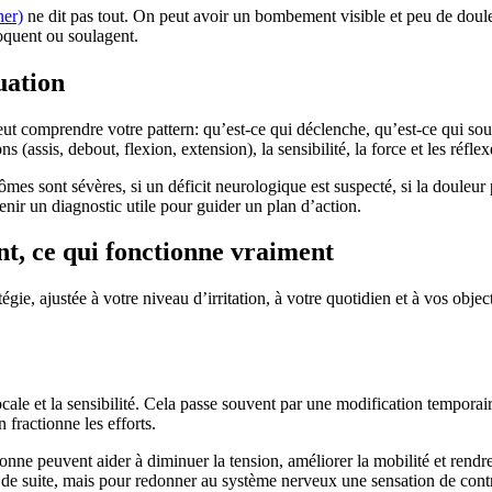
ner)
ne dit pas tout. On peut avoir un bombement visible et peu de douleur
quent ou soulagent.
uation
ut comprendre votre pattern: qu’est-ce qui déclenche, qu’est-ce qui sou
ns (assis, debout, flexion, extension), la sensibilité, la force et les réfle
ômes sont sévères, si un déficit neurologique est suspecté, si la douleur
nir un diagnostic utile pour guider un plan d’action.
t, ce qui fonctionne vraiment
gie, ajustée à votre niveau d’irritation, à votre quotidien et à vos object
ocale et la sensibilité. Cela passe souvent par une modification temporair
 fractionne les efforts.
lonne peuvent aider à diminuer la tension, améliorer la mobilité et ren
t de suite, mais pour redonner au système nerveux une sensation de cont