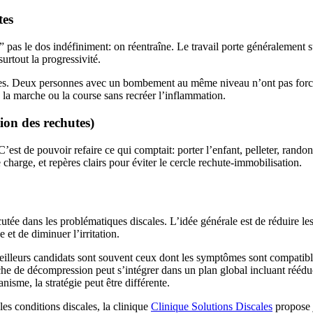
tes
as le dos indéfiniment: on réentraîne. Le travail porte généralement sur 
urtout la progressivité.
ques. Deux personnes avec un bombement au même niveau n’ont pas for
dre la marche ou la course sans recréer l’inflammation.
tion des rechutes)
’est de pouvoir refaire ce qui comptait: porter l’enfant, pelleter, rando
charge, et repères clairs pour éviter le cercle rechute-immobilisation.
tée dans les problématiques discales. L’idée générale est de réduire le
et de diminuer l’irritation.
illeurs candidats sont souvent ceux dont les symptômes sont compatibles
e de décompression peut s’intégrer dans un plan global incluant rééduca
isme, la stratégie peut être différente.
es conditions discales, la clinique
Clinique Solutions Discales
propose j