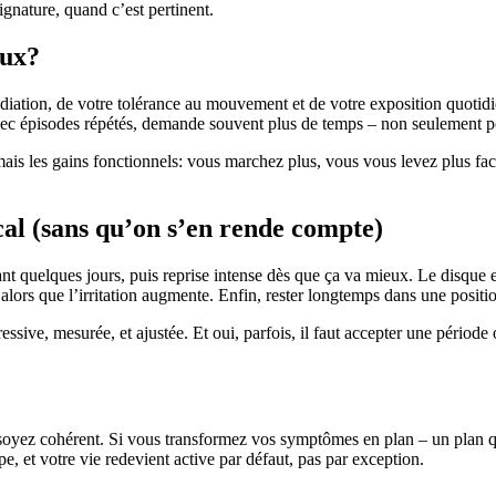
gnature, quand c’est pertinent.
eux?
iation, de votre tolérance au mouvement et de votre exposition quotidi
 épisodes répétés, demande souvent plus de temps – non seulement pour
, mais les gains fonctionnels: vous marchez plus, vous vous levez plus
al (sans qu’on s’en rende compte)
nt quelques jours, puis reprise intense dès que ça va mieux. Le disque e
ors que l’irritation augmente. Enfin, rester longtemps dans une positio
ssive, mesurée, et ajustée. Et oui, parfois, il faut accepter une période 
s soyez cohérent. Si vous transformez vos symptômes en plan – un plan 
e, et votre vie redevient active par défaut, pas par exception.