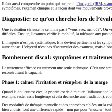
Il faut aussi comprendre un point qui surprend:
l’imagerie (IRM, scan
symptômes, l’examen clinique et la façon dont vos mouvements provo
Diagnostic: ce qu’on cherche lors de l’éval
Une évaluation sérieuse ne se limite pas à “vous avez mal où?”. On ve
difficiles. Ensuite, l’examen vérifie la mobilité, la tolérance aux positio
L’imagerie n’est pas systématique. Elle devient pertinente si les sympt
autre chose. L’objectif n’est pas d’accumuler des examens, mais d’obte
Bombement discal: symptômes et traitemen
Le traitement efficace est rarement une seule technique. C’est une straté
reconstruisant la capacité.
Phase 1: calmer l’irritation et récupérer de la marge
Quand la douleur est vive, la priorité est de diminuer l’inflammation l
exemple, rester assis longtemps si cela déclenche une irradiation), et on
Des modalités de thérapie manuelle et des approches ciblées sur la co
bien choisis, font une différence rapide – non pas pour “muscler” tou