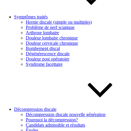
Symptômes traités
Hernie discale (simple ou multiples)
Problème de nerf sciatique
Arthrose lombaire
Douleur lombaire chronique
Douleur cervicale chronique
Bombement discal
Dégénérescence discale
Douleur post opératoire
Syndrome facettaire
Décompression discale
Décompression discale nouvelle génération
Pourquoi la décompression?
Candidats admissible et résultats
Études