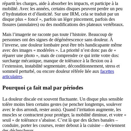
répartit les charges, aide à absorber les impacts, et participe à la
mobilité. Avec les années, certains disques peuvent perdre un peu
d’hydratation et d’élasticité. Sur une IRM, cela se traduit par un
disque plus « foncé », parfois un léger pincement, parfois des
fissures (annulaires) ou des modifications des plateaux vertébraux.
Mais l’imagerie ne raconte pas toute l’histoire. Beaucoup de
personnes ont des signes de dégénérescence sans douleur. À
l’inverse, une douleur lombaire peut être très handicapante même
avec des images « modérées ». La priorité n’est donc pas de «
réparer une photo », mais de comprendre ce qui irrite votre dos:
surcharge mécanique, manque de tolérance à la flexion ou à
l’extension, instabilité segmentaire, déconditionnement, stress et
sommeil perturbé, ou encore douleur référée liée aux
facettes
articulaires
.
Pourquoi ça fait mal par périodes
La douleur discale est souvent fluctuante. Un disque plus sensible
tolère moins bien certains gestes (se pencher longtemps, soulever
avec le dos arrondi, rester assis). Quand l’irritation augmente, les
muscles se contractent pour protéger, la mobilité diminue, et votre «
seuil » de tolérance s’abaisse. C’est là que des tâches banales –
conduire, porter les courses, rester debout à la cuisine – deviennent
des déclencheurs.