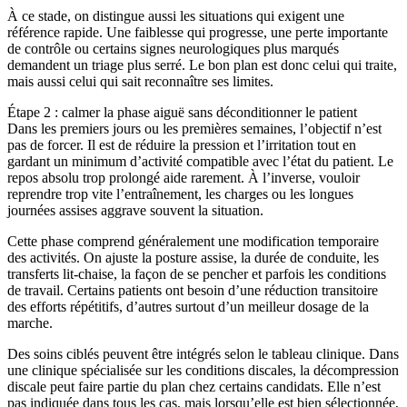
À ce stade, on distingue aussi les situations qui exigent une
référence rapide. Une faiblesse qui progresse, une perte importante
de contrôle ou certains signes neurologiques plus marqués
demandent un triage plus serré. Le bon plan est donc celui qui traite,
mais aussi celui qui sait reconnaître ses limites.
Étape 2 : calmer la phase aiguë sans déconditionner le patient
Dans les premiers jours ou les premières semaines, l’objectif n’est
pas de forcer. Il est de réduire la pression et l’irritation tout en
gardant un minimum d’activité compatible avec l’état du patient. Le
repos absolu trop prolongé aide rarement. À l’inverse, vouloir
reprendre trop vite l’entraînement, les charges ou les longues
journées assises aggrave souvent la situation.
Cette phase comprend généralement une modification temporaire
des activités. On ajuste la posture assise, la durée de conduite, les
transferts lit-chaise, la façon de se pencher et parfois les conditions
de travail. Certains patients ont besoin d’une réduction transitoire
des efforts répétitifs, d’autres surtout d’un meilleur dosage de la
marche.
Des soins ciblés peuvent être intégrés selon le tableau clinique. Dans
une clinique spécialisée sur les conditions discales, la décompression
discale peut faire partie du plan chez certains candidats. Elle n’est
pas indiquée dans tous les cas, mais lorsqu’elle est bien sélectionnée,