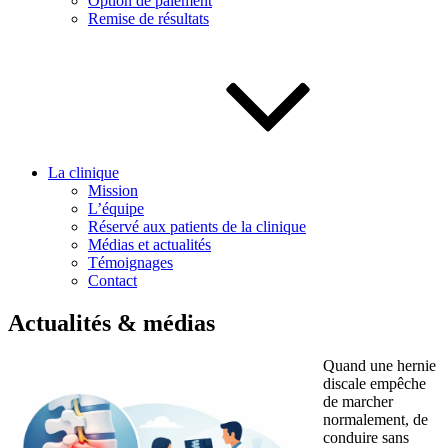
Option de paiement
Remise de résultats
La clinique
Mission
L’équipe
Réservé aux patients de la clinique
Médias et actualités
Témoignages
Contact
Actualités & médias
Quand une hernie
discale empêche
de marcher
normalement, de
conduire sans