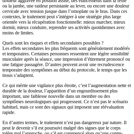
douleur aggravée en position assise, des élancements dans la fesse
ou la jambe, une raideur persistante au lever, ou encore une douleur
cervicale avec tension jusque dans l’omoplate ou le bras. Dans ces
contextes, le traitement peut s’intégrer à une stratégie plus large
orientée vers la récupération fonctionnelle: mieux marcher, mieux
dormir, mieux conduire, reprendre ses activités quotidiennes avec
moins de limites.
Quels sont les risques et effets secondaires possibles ?
Les effets secondaires les plus fréquents sont généralement modérés
et temporaires. Certaines personnes ressentent une légère sensibilité
musculaire après la séance, une impression d’étirement prononcé ou
une fatigue passagère. D’autres peuvent avoir une recrudescence
temporaire des symptômes au début du protocole, le temps que les
tissus s’adaptent.
Ce qui mérite une vigilance plus étroite, c’est l’augmentation nette et
durable de la douleur, l’apparition d’un engourdissement plus
important, une faiblesse nouvelle dans un membre ou des
symptômes neurologiques qui progressent. Ce n’est pas le scénario
habituel, mais ce sont des signaux qui imposent une réévaluation
rapide.
En d’autres termes, le traitement n’est pas dangereux par nature. Il
peut le devenir s’il est poursuivi malgré des signes que le corps
tolère mal l’approche, ou s’il est commencé alors qu’une contre-