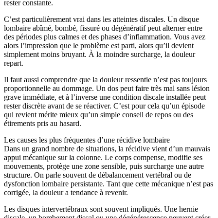
rester constante.
C’est particulièrement vrai dans les atteintes discales. Un disque
lombaire abîmé, bombé, fissuré ou dégénératif peut alterner entre
des périodes plus calmes et des phases d’inflammation. Vous avez
alors l’impression que le problème est parti, alors qu’il devient
simplement moins bruyant. À la moindre surcharge, la douleur
repart.
Il faut aussi comprendre que la douleur ressentie n’est pas toujours
proportionnelle au dommage. Un dos peut faire très mal sans lésion
grave immédiate, et à l’inverse une condition discale installée peut
rester discrète avant de se réactiver. C’est pour cela qu’un épisode
qui revient mérite mieux qu’un simple conseil de repos ou des
étirements pris au hasard.
Les causes les plus fréquentes d’une récidive lombaire
Dans un grand nombre de situations, la récidive vient d’un mauvais
appui mécanique sur la colonne. Le corps compense, modifie ses
mouvements, protège une zone sensible, puis surcharge une autre
structure. On parle souvent de débalancement vertébral ou de
dysfonction lombaire persistante. Tant que cette mécanique n’est pas
corrigée, la douleur a tendance à revenir.
Les disques intervertébraux sont souvent impliqués. Une hernie
discale, un bombement discal ou une dégénérescence peuvent créer