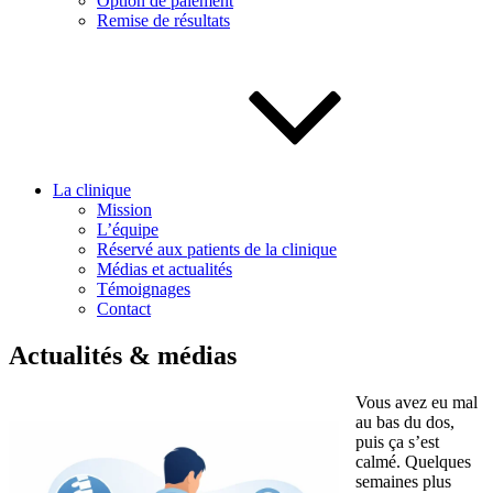
Option de paiement
Remise de résultats
La clinique
Mission
L’équipe
Réservé aux patients de la clinique
Médias et actualités
Témoignages
Contact
Actualités & médias
Vous avez eu mal
au bas du dos,
puis ça s’est
calmé. Quelques
semaines plus