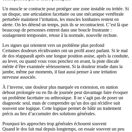
Un muscle se contracte pour protéger une zone instable ou irritée. Si
un disque, une articulation facettaire ou une mécanique vertébrale
perturbée maintient l’irritation, les muscles lombaires restent en
alerte. On les détend un temps, puis ils se recontractent. C’est là que
beaucoup de personnes entrent dans une boucle frustrante :
soulagement temporaire, retour à la normale, nouvelle rechute.
Les signes qui orientent vers un problème plus profond
Certaines douleurs récidivantes ont un profil assez parlant. Si le mal
de dos réapparaît après une longue position assise, après la conduite,
au lever, ou quand vous vous penchez en avant, la piste discale
mérite d’être examinée sérieusement. Si la douleur irradie dans la
jambe, même par moments, il faut aussi penser à une irritation
nerveuse associée.
À l’inverse, une douleur plus marquée en extension, en station
debout prolongée ou en fin de journée peut davantage faire évoquer
un problème facettaire ou arthrosique. Il ne s’agit pas de poser un
diagnostic seul, mais de comprendre qu’un dos qui récidive suit
souvent une logique. Cette logique permet de bâtir un traitement
précis au lieu d’accumuler des solutions générales.
Pourquoi les approches trop générales échouent souvent
Quand le dos fait mal depuis longtemps, on essaie souvent un peu