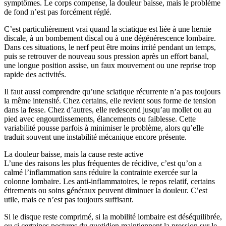
symptômes. Le corps compense, la douleur baisse, mais le problème
de fond n’est pas forcément réglé.
C’est particulièrement vrai quand la sciatique est liée à une hernie
discale, à un bombement discal ou à une dégénérescence lombaire.
Dans ces situations, le nerf peut être moins irrité pendant un temps,
puis se retrouver de nouveau sous pression après un effort banal,
une longue position assise, un faux mouvement ou une reprise trop
rapide des activités.
Il faut aussi comprendre qu’une sciatique récurrente n’a pas toujours
la même intensité. Chez certains, elle revient sous forme de tension
dans la fesse. Chez d’autres, elle redescend jusqu’au mollet ou au
pied avec engourdissements, élancements ou faiblesse. Cette
variabilité pousse parfois à minimiser le problème, alors qu’elle
traduit souvent une instabilité mécanique encore présente.
La douleur baisse, mais la cause reste active
L’une des raisons les plus fréquentes de récidive, c’est qu’on a
calmé l’inflammation sans réduire la contrainte exercée sur la
colonne lombaire. Les anti-inflammatoires, le repos relatif, certains
étirements ou soins généraux peuvent diminuer la douleur. C’est
utile, mais ce n’est pas toujours suffisant.
Si le disque reste comprimé, si la mobilité lombaire est déséquilibrée,
ou si certaines postures du quotidien maintiennent la pression sur le