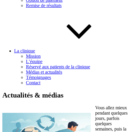
Option de paiement
Remise de résultats
La clinique
Mission
L’équipe
Réservé aux patients de la clinique
Médias et actualités
Témoignages
Contact
Actualités & médias
Vous allez mieux
pendant quelques
jours, parfois
quelques
semaines, puis la