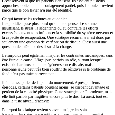
C’est souvent là que les patients s’enlisent. Ils essaient plusieurs
approches, obtiennent un soulagement partiel, puis la douleur revient
parce que le bon levier n’a pas été identifié.
Ce qui favorise les rechutes au quotidien
Le quotidien pèse plus lourd qu’on ne le pense. Le sommeil
insuffisant, le stress, la sédentarité ou au contraire les efforts
excessifs peuvent tous influencer la sensibilité du système nerveux et
la capacité de récupération. Une sciatique récurrente n’est donc pas
seulement une question de vertèbre ou de disque. C’est aussi une
question de tolérance des tissus à la charge.
Le surpoids peut également majorer les contraintes mécaniques, sans
être l’unique cause. L’âge joue parfois un rôle, surtout lorsqu’il
existe de l’arthrose ou une dégénérescence discale, mais une
personne jeune peut très bien souffrir de récidives si le problème de
fond n’est pas traité correctement.
Il faut aussi parler de la peur du mouvement. Après plusieurs
épisodes, certains patients bougent moins, se crispent davantage et
perdent de la capacité physique. Cette stratégie paraît prudente, mais
elle finit parfois par fragiliser encore plus le dos. Là aussi, tout est
dans le juste niveau d’activité.
Pourquoi la sciatique revient souvent malgré les soins
Recevoir des soins ne garantit pas automatiquement un résultat