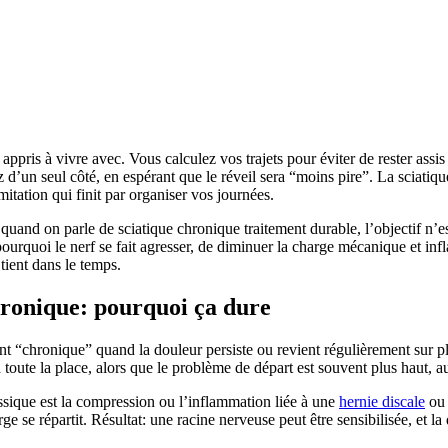
appris à vivre avec. Vous calculez vos trajets pour éviter de rester ass
d’un seul côté, en espérant que le réveil sera “moins pire”. La sciatiqu
mitation qui finit par organiser vos journées.
uand on parle de sciatique chronique traitement durable, l’objectif n’e
urquoi le nerf se fait agresser, de diminuer la charge mécanique et infl
tient dans le temps.
hronique: pourquoi ça dure
nt “chronique” quand la douleur persiste ou revient régulièrement sur pl
toute la place, alors que le problème de départ est souvent plus haut, a
assique est la compression ou l’inflammation liée à une
hernie discale
ou 
rge se répartit. Résultat: une racine nerveuse peut être sensibilisée, et l