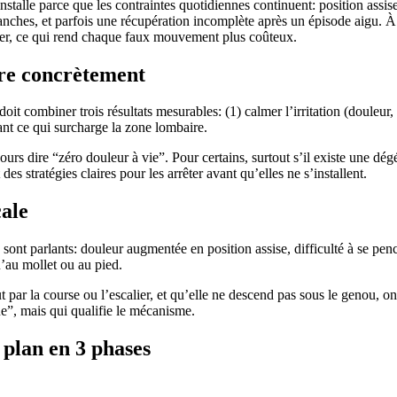
’installe parce que les contraintes quotidiennes continuent: position assi
 hanches, et parfois une récupération incomplète après un épisode aigu. À
enter, ce qui rend chaque faux mouvement plus coûteux.
ire concrètement
oit combiner trois résultats mesurables: (1) calmer l’irritation (douleur, 
eant ce qui surcharge la zone lombaire.
rs dire “zéro douleur à vie”. Pour certains, surtout s’il existe une dégén
es stratégies claires pour les arrêter avant qu’elles ne s’installent.
cale
sont parlants: douleur augmentée en position assise, difficulté à se pen
’au mollet ou au pied.
out par la course ou l’escalier, et qu’elle ne descend pas sous le genou, 
”, mais qui qualifie le mécanisme.
 plan en 3 phases