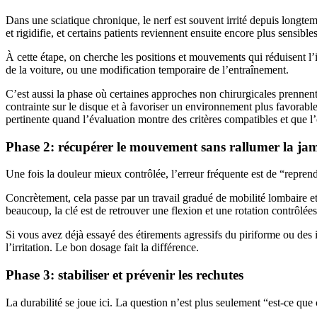
Dans une sciatique chronique, le nerf est souvent irrité depuis longte
et rigidifie, et certains patients reviennent ensuite encore plus sensibles
À cette étape, on cherche les positions et mouvements qui réduisent l’ir
de la voiture, ou une modification temporaire de l’entraînement.
C’est aussi la phase où certaines approches non chirurgicales prennen
contrainte sur le disque et à favoriser un environnement plus favorable
pertinente quand l’évaluation montre des critères compatibles et que l
Phase 2: récupérer le mouvement sans rallumer la ja
Une fois la douleur mieux contrôlée, l’erreur fréquente est de “repre
Concrètement, cela passe par un travail gradué de mobilité lombaire et
beaucoup, la clé est de retrouver une flexion et une rotation contrôlées
Si vous avez déjà essayé des étirements agressifs du piriforme ou des is
l’irritation. Le bon dosage fait la différence.
Phase 3: stabiliser et prévenir les rechutes
La durabilité se joue ici. La question n’est plus seulement “est-ce qu