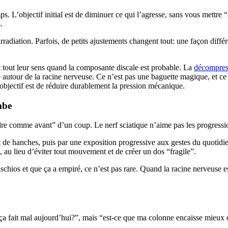
mps. L’objectif initial est de diminuer ce qui l’agresse, sans vous mettr
.
radiation. Parfois, de petits ajustements changent tout: une façon différe
t tout leur sens quand la composante discale est probable. La
décompres
 autour de la racine nerveuse. Ce n’est pas une baguette magique, et ce n
’objectif est de réduire durablement la pression mécanique.
mbe
ndre comme avant” d’un coup. Le nerf sciatique n’aime pas les progress
 de hanches, puis par une exposition progressive aux gestes du quotidien
, au lieu d’éviter tout mouvement et de créer un dos “fragile”.
chios et que ça a empiré, ce n’est pas rare. Quand la racine nerveuse est
e ça fait mal aujourd’hui?”, mais “est-ce que ma colonne encaisse mieux