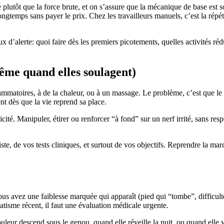
e plutôt que la force brute, et on s’assure que la mécanique de base est 
ongtemps sans payer le prix. Chez les travailleurs manuels, c’est la répéti
ux d’alerte: quoi faire dès les premiers picotements, quelles activités r
ême quand elles soulagent)
mmatoires, à de la chaleur, ou à un massage. Le problème, c’est que le 
ent dès que la vie reprend sa place.
ité. Manipuler, étirer ou renforcer “à fond” sur un nerf irrité, sans res
ste, de vos tests cliniques, et surtout de vos objectifs. Reprendre la m
ous avez une faiblesse marquée qui apparaît (pied qui “tombe”, difficulté
atisme récent, il faut une évaluation médicale urgente.
douleur descend sous le genou, quand elle réveille la nuit, ou quand ell