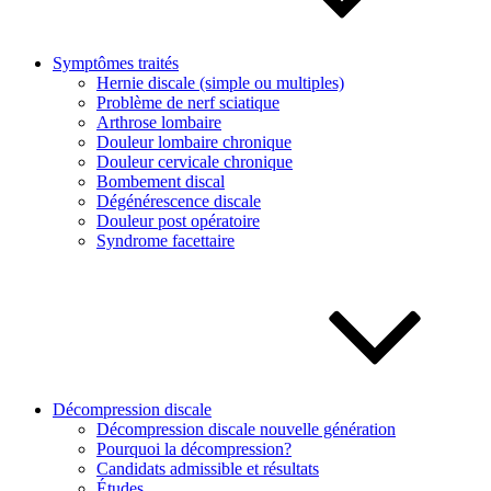
Symptômes traités
Hernie discale (simple ou multiples)
Problème de nerf sciatique
Arthrose lombaire
Douleur lombaire chronique
Douleur cervicale chronique
Bombement discal
Dégénérescence discale
Douleur post opératoire
Syndrome facettaire
Décompression discale
Décompression discale nouvelle génération
Pourquoi la décompression?
Candidats admissible et résultats
Études