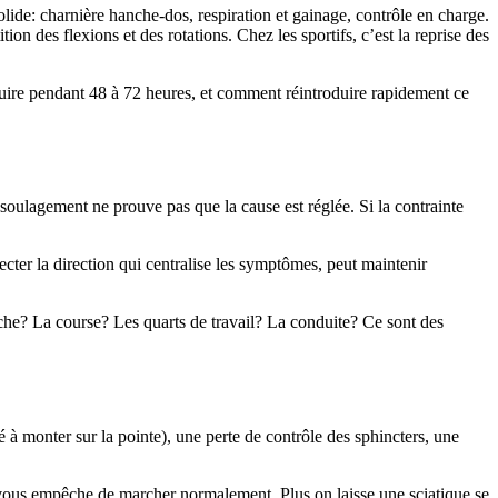
solide: charnière hanche-dos, respiration et gainage, contrôle en charge.
tion des flexions et des rotations. Chez les sportifs, c’est la reprise des
éduire pendant 48 à 72 heures, et comment réintroduire rapidement ce
soulagement ne prouve pas que la cause est réglée. Si la contrainte
pecter la direction qui centralise les symptômes, peut maintenir
arche? La course? Les quarts de travail? La conduite? Ce sont des
 à monter sur la pointe), une perte de contrôle des sphincters, une
e vous empêche de marcher normalement. Plus on laisse une sciatique se