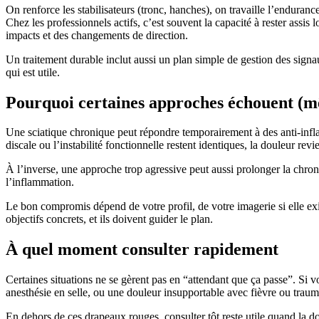
On renforce les stabilisateurs (tronc, hanches), on travaille l’enduranc
Chez les professionnels actifs, c’est souvent la capacité à rester assis l
impacts et des changements de direction.
Un traitement durable inclut aussi un plan simple de gestion des signa
qui est utile.
Pourquoi certaines approches échouent (m
Une sciatique chronique peut répondre temporairement à des anti-infla
discale ou l’instabilité fonctionnelle restent identiques, la douleur revi
À l’inverse, une approche trop agressive peut aussi prolonger la chronic
l’inflammation.
Le bon compromis dépend de votre profil, de votre imagerie si elle exi
objectifs concrets, et ils doivent guider le plan.
À quel moment consulter rapidement
Certaines situations ne se gèrent pas en “attendant que ça passe”. Si v
anesthésie en selle, ou une douleur insupportable avec fièvre ou traum
En dehors de ces drapeaux rouges, consulter tôt reste utile quand la 