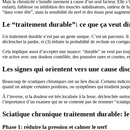
Mais la chronicité s’installe rarement à cause d’un seul facteur. Elle s
enfant), faiblesse ou inhibition des muscles stabilisateurs, raideur de
“dans votre tête”, mais la sensibilité du nerf et des tissus peut augm
Le “traitement durable”: ce que ça veut d
Un traitement durable n’est pas un geste unique. C’est un parcours. Il d
déclencher la jambe, et (3) réduire la probabilité de rechute en corrig
Cela implique aussi d’accepter une nuance: “durable” ne veut pas toujou
vie active avec une douleur contrôlée, des poussées rares et courtes, et d
Les signes qui orientent vers une cause dis
Beaucoup de sciatiques chroniques ont un lien discal. Certains indices 
quand on adopte certaines positions, ou symptômes qui irradient jusqu
À l’inverse, si la douleur est très localisée à la fesse, déclenchée surt
l’importance d’un examen qui ne se contente pas de nommer “sciatique
Sciatique chronique traitement durable: le
Phase 1: réduire la pression et calmer le nerf