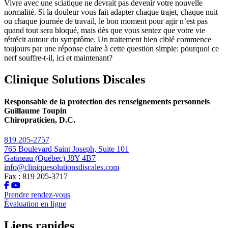
Vivre avec une sciatique ne devrait pas devenir votre nouvelle
normalité. Si la douleur vous fait adapter chaque trajet, chaque nuit
ou chaque journée de travail, le bon moment pour agir n’est pas
quand tout sera bloqué, mais dès que vous sentez que votre vie
rétrécit autour du symptôme. Un traitement bien ciblé commence
toujours par une réponse claire à cette question simple: pourquoi ce
nerf souffre-t-il, ici et maintenant?
Clinique Solutions Discales
Responsable de la protection des renseignements personnels
Guillaume Toupin
Chiropraticien, D.C.
819 205-2757
765 Boulevard Saint Joseph, Suite 101
Gatineau (Québec) J8Y 4B7
info@cliniquesolutionsdiscales.com
Fax : 819 205-3717
Prendre rendez-vous
Évaluation en ligne
Liens rapides