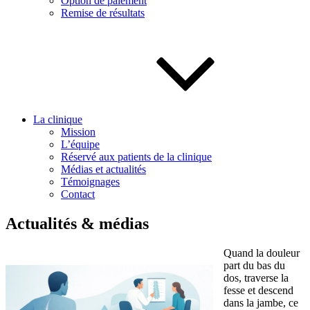
Option de paiement
Remise de résultats
La clinique
Mission
L’équipe
Réservé aux patients de la clinique
Médias et actualités
Témoignages
Contact
Actualités & médias
Quand la douleur
part du bas du
dos, traverse la
fesse et descend
dans la jambe, ce