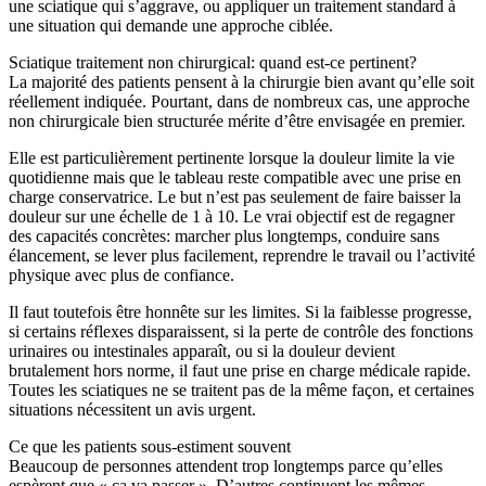
une sciatique qui s’aggrave, ou appliquer un traitement standard à
une situation qui demande une approche ciblée.
Sciatique traitement non chirurgical: quand est-ce pertinent?
La majorité des patients pensent à la chirurgie bien avant qu’elle soit
réellement indiquée. Pourtant, dans de nombreux cas, une approche
non chirurgicale bien structurée mérite d’être envisagée en premier.
Elle est particulièrement pertinente lorsque la douleur limite la vie
quotidienne mais que le tableau reste compatible avec une prise en
charge conservatrice. Le but n’est pas seulement de faire baisser la
douleur sur une échelle de 1 à 10. Le vrai objectif est de regagner
des capacités concrètes: marcher plus longtemps, conduire sans
élancement, se lever plus facilement, reprendre le travail ou l’activité
physique avec plus de confiance.
Il faut toutefois être honnête sur les limites. Si la faiblesse progresse,
si certains réflexes disparaissent, si la perte de contrôle des fonctions
urinaires ou intestinales apparaît, ou si la douleur devient
brutalement hors norme, il faut une prise en charge médicale rapide.
Toutes les sciatiques ne se traitent pas de la même façon, et certaines
situations nécessitent un avis urgent.
Ce que les patients sous-estiment souvent
Beaucoup de personnes attendent trop longtemps parce qu’elles
espèrent que « ça va passer ». D’autres continuent les mêmes